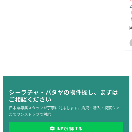
2017年開業の単身者向けサービスアパートで
ト病院の隣に位置し、1階にはファミリーマー
トラルシラチャまで徒歩すぐ。日本人管理会社
朝食・日本語テレビ・…
1
1
30 ㎡
Kingfisher Team
シーラチャ・パタヤの物件探し、まずは
ご相談ください
日本語専属スタッフが丁寧に対応します。賃貸・購入・視察ツアー
までワンストップで対応
LINEで相談する