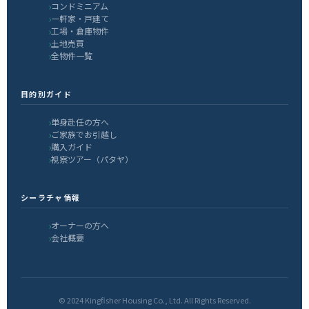
コンドミニアム
一軒家・戸建て
工場・倉庫物件
土地売買
全物件一覧
目的別ガイド
単身赴任の方へ
ご家族でお引越し
購入ガイド
視察ツアー（パタヤ）
シーラチャ情報
オーナーの方へ
会社概要
© 2024 Kingfisher Housing Co., Ltd. All Rights Reserved.