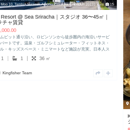
ri 20110
15
オ 36〜45㎡｜
の海沿いサービ
フィットネス・
充実。日本人ス
4 JermJompol Rd., Sriracha, Chonburi 20110
KARIN HOTEL & SERVICED AP
ジオ 30〜48㎡｜シラチャ賃貸
฿
44,300.00