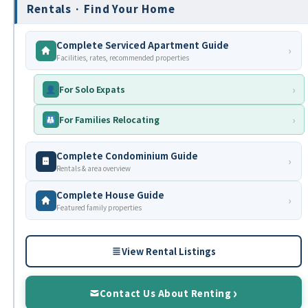
Rentals · Find Your Home
Complete Serviced Apartment Guide
›
Facilities, rates, recommended properties
›
For Solo Expats
›
For Families Relocating
Complete Condominium Guide
›
Rentals & area overview
Complete House Guide
›
Featured family properties
View Rental Listings
Contact Us About Renting