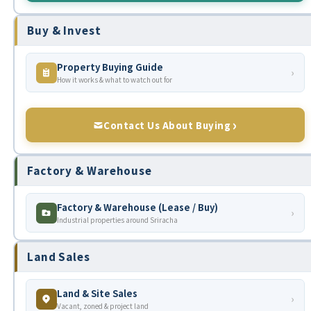
Buy & Invest
Property Buying Guide
›
How it works & what to watch out for
Contact Us About Buying
Factory & Warehouse
Factory & Warehouse (Lease / Buy)
›
Industrial properties around Sriracha
Land Sales
Land & Site Sales
›
Vacant, zoned & project land