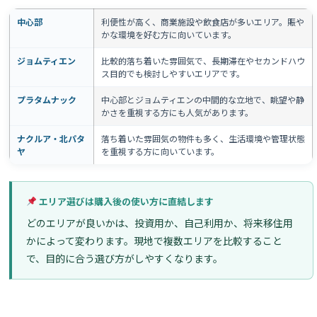
中心部
利便性が高く、商業施設や飲食店が多いエリア。賑や
かな環境を好む方に向いています。
ジョムティエン
比較的落ち着いた雰囲気で、長期滞在やセカンドハウ
ス目的でも検討しやすいエリアです。
プラタムナック
中心部とジョムティエンの中間的な立地で、眺望や静
かさを重視する方にも人気があります。
ナクルア・北パタ
落ち着いた雰囲気の物件も多く、生活環境や管理状態
ヤ
を重視する方に向いています。
エリア選びは購入後の使い方に直結します
どのエリアが良いかは、投資用か、自己利用か、将来移住用
かによって変わります。現地で複数エリアを比較すること
で、目的に合う選び方がしやすくなります。