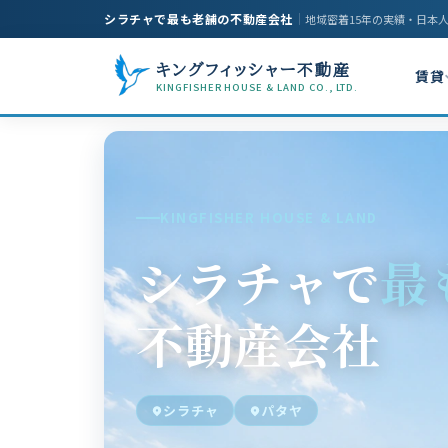
シラチャで最も老舗の不動産会社
｜
地域密着15年の実績・日本
キングフィッシャー不動産
賃貸
KINGFISHER HOUSE & LAND CO., LTD.
KINGFISHER HOUSE & LAND
シラチャで
最
不動産会社
シラチャ
パタヤ