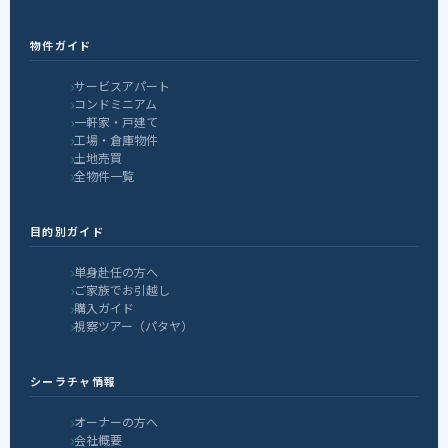
物件ガイド
サービスアパート
コンドミニアム
一軒家・戸建て
工場・倉庫物件
土地売買
全物件一覧
目的別ガイド
単身赴任の方へ
ご家族でお引越し
購入ガイド
視察ツアー（パタヤ）
シーラチャ情報
オーナーの方へ
会社概要