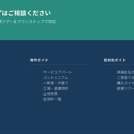
ずはご相談ください
察ツアーまでワンストップで対応
物件ガイド
目的別ガイド
サービスアパート
単身赴任
コンドミニアム
ご家族で
一軒家・戸建て
購入ガイ
工場・倉庫物件
視察ツア
土地売買
全物件一覧