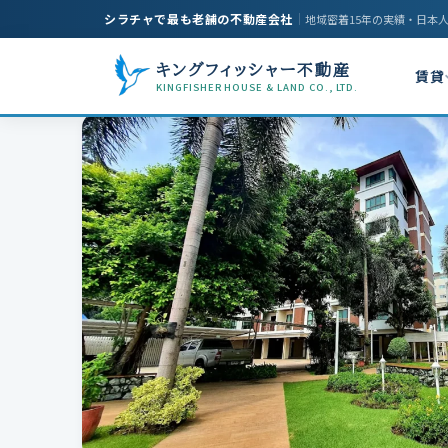
シラチャで最も老舗の不動産会社
｜
地域密着15年の実績・日本
キングフィッシャー不動産
賃貸
KINGFISHER HOUSE & LAND CO., LTD.