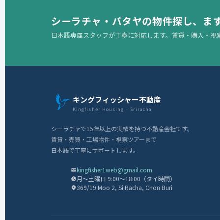
シーラチャ・パタヤの物件探し、ま
日本語専属スタッフが丁寧に対応します。賃貸・購入・視
キングフィッシャー不動産
Kingfisher Housing · Sriracha
シーラチャで15年以上の実績を持つ不動産会社です。
賃貸・売買・工場物件・視察ツアーまで
日本語で丁寧にサポートします。
kingfisher1web@gmail.com
月〜土曜日 9:00〜18:00（タイ時間）
369/19 Moo 2, Si Racha, Chon Buri