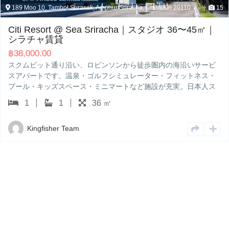
189 Moo 10, Tambol Surasak, Amphur Sriracha, Chonburi 20110
15
Citi Resort @ Sea Sriracha｜スタジオ 36〜45㎡｜
シラチャ賃貸
฿
38,000.00
スクムビット通り沿い、ロビンソンから徒歩圏内の海沿いサービ
スアパートです。温泉・ゴルフシミュレーター・フィットネス・
プール・キッズスペース・ミニマートなど施設が充実。日本人ス
タッフ常駐で安心の管理体制…
1
1
36 ㎡
Kingfisher Team