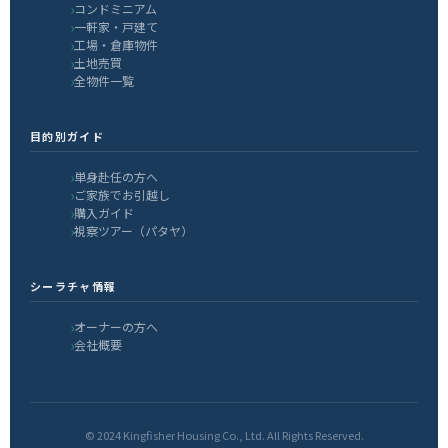
コンドミニアム
一軒家・戸建て
工場・倉庫物件
土地売買
全物件一覧
目的別ガイド
単身赴任の方へ
ご家族でお引越し
購入ガイド
視察ツアー（パタヤ）
シーラチャ情報
オーナーの方へ
会社概要
© 2024 Kingfisher Housing Co., Ltd. All Rights Reserved.