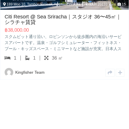
Amphur Sriracha, Chonburi 20110
15
a Sriracha｜スタジオ 36〜45㎡｜
ビンソンから徒歩圏内の海沿いサービ
ルフシミュレーター・フィットネス・
ミニマートなど施設が充実。日本人ス
制…
6 ㎡
4 JermJompol Rd., Srirach
KARIN HOTEL &
ジオ 30〜48㎡｜
฿
44,300.00