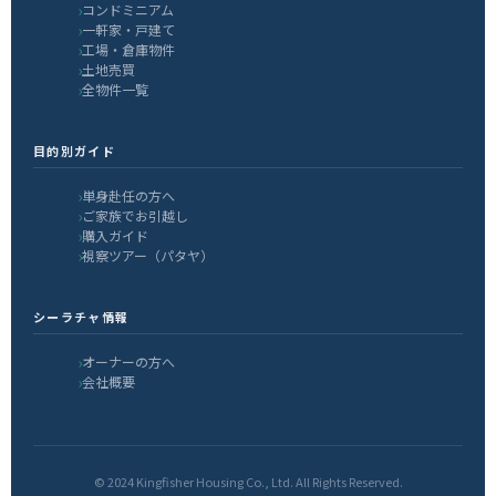
コンドミニアム
一軒家・戸建て
工場・倉庫物件
土地売買
全物件一覧
目的別ガイド
単身赴任の方へ
ご家族でお引越し
購入ガイド
視察ツアー（パタヤ）
シーラチャ情報
オーナーの方へ
会社概要
© 2024 Kingfisher Housing Co., Ltd. All Rights Reserved.