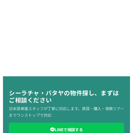
2017年開業の単身者
ト病院の隣に位置し、1
トラルシラチャまで徒歩
朝食・日本語テレビ・…
1
1
Kingfisher Team
シーラチャ・パタヤの物件探し、まずは
ご相談ください
日本語専属スタッフが丁寧に対応します。賃貸・購入・視察ツアー
までワンストップで対応
LINEで相談する