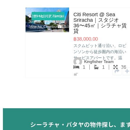
Citi Resort @ Sea
ート
サービスアパート
bol
Sriracha｜スタジオ
36〜45㎡｜シラチャ賃
 20110
15
貸
฿
38,000.00
スクムビット通り沿い、ロビ
ンソンから徒歩圏内の海沿い
4 JermJompol Rd.,
サービスアパートです。温
Sriracha, Chonburi 20110
6
Kingfisher Team
泉・ゴルフシミュレーター・
1
1
36
フィットネス・プール・キッ
㎡
ズスペース・ミニマートなど
施設が充実。日本人スタッフ
常駐で安心の管理体制…
シーラチャ・パタヤの物件探し、ま