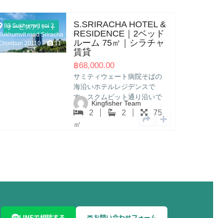
IRACHA HOTEL &
Sunshine Ho
サービスアパート
IDENCE｜2ベッド
Serviced Ap
155/133 Moo.10
 75㎡｜シラチャ
ベッドルーム
T.Surasak A.Sriracha
ラチャ賃貸
Chonburi 20110
5
0.00
฿
56,000.00
ィウェート病院そばの
AEONとロビン
ホテルレジデンスで
チャ中心部のサ
クムビット通り沿いで
トです。温泉・
ngfisher Team
Kingfishe
が高く、プール・フィ
ットネス・日本
2
75
2
ス・日本語テレビ完
備。朝食付きプ
㎡
テルと一体運営で管理
身から家族まで
整っています。
い間取りが揃っ
LINEで相談する
お問い合わせフォーム