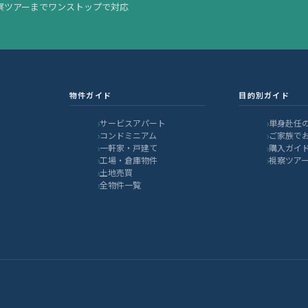
察ツアーまでワンストップで対応
物件ガイド
目的別ガイド
サービスアパート
単身赴任
コンドミニアム
ご家族で
一軒家・戸建て
購入ガイ
工場・倉庫物件
視察ツア
土地売買
全物件一覧