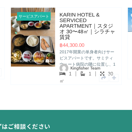
KARIN HOTEL &
S.SR
83 Sukhumvit soi 2
サービスアパート
SERVICED
RES
Sukhumvit road Sriracha
APARTMENT｜スタジ
ルーム
Chonburi 20110
11
オ 30〜48㎡｜シラチャ
賃貸
賃貸
฿
68,00
฿
44,300.00
サミテ
2017年開業の単身者向けサー
海沿い
ビスアパートです。サミティ
す。ス
Ki
ウェート病院の隣に位置し、1
利便性
Kingfisher Team
2
階にはファミリーマートがあ
ットネ
1
1
30
㎡
ります。セントラルシラチャ
備。ホ
㎡
まで徒歩すぐ。日本人管理会
体制が
社が運営し、日本食朝食・日
本語テレビ・…
ずはご相談ください