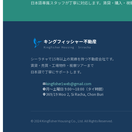
日本語専属スタッフが丁寧に対応します。賃貸・購入・視
キングフィッシャー不動産
Kingfisher Housing · Sriracha
シーラチャで15年以上の実績を持つ不動産会社です。
賃貸・売買・工場物件・視察ツアーまで
日本語で丁寧にサポートします。
kingfisher1web@gmail.com
月〜土曜日 9:00〜18:00（タイ時間）
369/19 Moo 2, Si Racha, Chon Buri
© 2024 Kingfisher Housing Co., Ltd. All Rights Reserved.