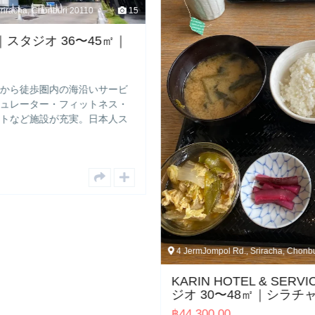
5
4 JermJompol Rd., Sriracha, Chonburi 20110
KARIN HOTEL & SERVICED APARTMENT｜ス
ジオ 30〜48㎡｜シラチャ賃貸
฿
44,300.00