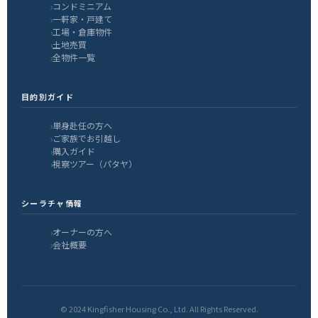
コンドミニアム
一軒家・戸建て
工場・倉庫物件
土地売買
全物件一覧
目的別ガイド
単身赴任の方へ
ご家族でお引越し
購入ガイド
視察ツアー（パタヤ）
シーラチャ情報
オーナーの方へ
会社概要
© 2024 Kingfisher Housing Co., Ltd. All Rights Reserved.